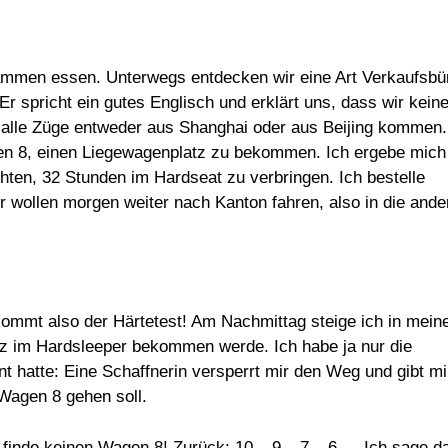
usammen essen. Unterwegs entdecken wir eine Art Verkaufsbü
 Er spricht ein gutes Englisch und erklärt uns, dass wir kein
alle Züge entweder aus Shanghai oder aus Beijing kommen.
gen 8, einen Liegewagenplatz zu bekommen. Ich ergebe mich
hten, 32 Stunden im Hardseat zu verbringen. Ich bestelle
 wollen morgen weiter nach Kanton fahren, also in die ande
ommt also der Härtetest! Am Nachmittag steige ich in mein
tz im Hardsleeper bekommen werde. Ich habe ja nur die
t hatte: Eine Schaffnerin versperrt mir den Weg und gibt mi
Wagen 8 gehen soll.
finde keinen Wagen 8! Zurück: 10 – 9 – 7 – 6…. Ich sage d