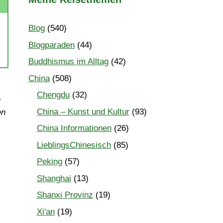
Blog
(540)
Blogparaden
(44)
Buddhismus im Alltag
(42)
China
(508)
Chengdu
(32)
n
China – Kunst und Kultur
(93)
en
China Informationen
(26)
LieblingsChinesisch
(85)
Peking
(57)
Shanghai
(13)
Shanxi Provinz
(19)
Xi'an
(19)