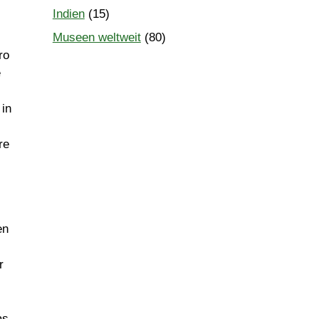
Indien
(15)
Museen weltweit
(80)
ro
e
 in
re
en
r
as