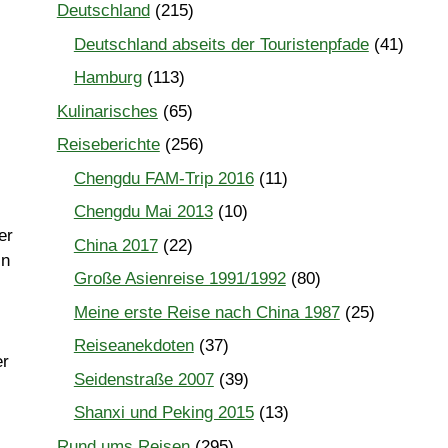
Deutschland
(215)
Deutschland abseits der Touristenpfade
(41)
Hamburg
(113)
Kulinarisches
(65)
Reiseberichte
(256)
Chengdu FAM-Trip 2016
(11)
Chengdu Mai 2013
(10)
er
China 2017
(22)
in
Große Asienreise 1991/1992
(80)
Meine erste Reise nach China 1987
(25)
Reiseanekdoten
(37)
er
Seidenstraße 2007
(39)
Shanxi und Peking 2015
(13)
Rund ums Reisen
(295)