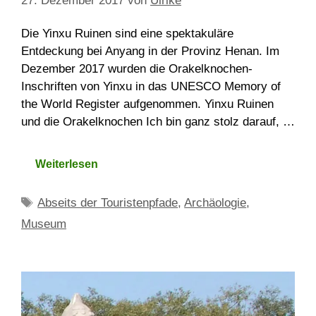
27. Dezember 2017
von
Ulrike
Die Yinxu Ruinen sind eine spektakuläre
Entdeckung bei Anyang in der Provinz Henan. Im
Dezember 2017 wurden die Orakelknochen-
Inschriften von Yinxu in das UNESCO Memory of
the World Register aufgenommen. Yinxu Ruinen
und die Orakelknochen Ich bin ganz stolz darauf, …
Weiterlesen
Schlagwörter
Abseits der Touristenpfade
,
Archäologie
,
Museum