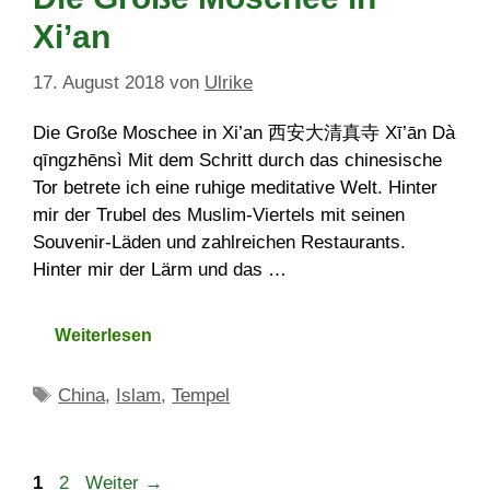
Xi’an
17. August 2018
von
Ulrike
Die Große Moschee in Xi’an 西安大清真寺 Xī’ān Dà
qīngzhēnsì Mit dem Schritt durch das chinesische
Tor betrete ich eine ruhige meditative Welt. Hinter
mir der Trubel des Muslim-Viertels mit seinen
Souvenir-Läden und zahlreichen Restaurants.
Hinter mir der Lärm und das …
Weiterlesen
Schlagwörter
China
,
Islam
,
Tempel
Seite
Seite
1
2
Weiter
→