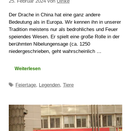
25. Februar 2024
von
Ulrike
Der Drache in China hat eine ganz andere
Bedeutung als in Europa. Wir kennen ihn in unserer
Tradition meistens nur als bedrohliches und Feuer
speiendes Wesen. Er spielt eine große Rolle in der
berühmten Nibelungensage (ca. 1250
niedergeschrieben, geht wahrscheinlich …
Weiterlesen
Schlagwörter
Feiertage
,
Legenden
,
Tiere