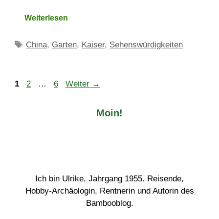
Weiterlesen
Schlagwörter
China
,
Garten
,
Kaiser
,
Sehenswürdigkeiten
Seite
Seite
Seite
1
2
…
6
Weiter
→
Moin!
Ich bin Ulrike, Jahrgang 1955. Reisende,
Hobby-Archäologin, Rentnerin und Autorin des
Bambooblog.