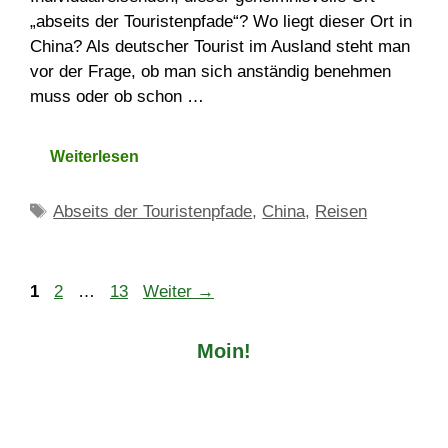
„abseits der Touristenpfade“? Wo liegt dieser Ort in
China? Als deutscher Tourist im Ausland steht man
vor der Frage, ob man sich anständig benehmen
muss oder ob schon …
Weiterlesen
Schlagwörter
Abseits der Touristenpfade
,
China
,
Reisen
Seite
Seite
Seite
1
2
…
13
Weiter
→
Moin!