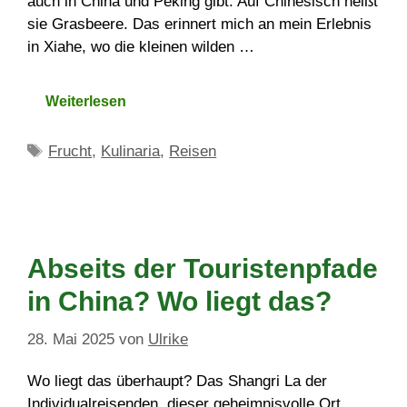
auch in China und Peking gibt. Auf Chinesisch heißt
sie Grasbeere. Das erinnert mich an mein Erlebnis
in Xiahe, wo die kleinen wilden …
Weiterlesen
Schlagwörter
Frucht
,
Kulinaria
,
Reisen
Abseits der Touristenpfade
in China? Wo liegt das?
28. Mai 2025
von
Ulrike
Wo liegt das überhaupt? Das Shangri La der
Individualreisenden, dieser geheimnisvolle Ort