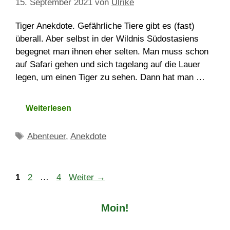
15. September 2021
von
Ulrike
Tiger Anekdote. Gefährliche Tiere gibt es (fast)
überall. Aber selbst in der Wildnis Südostasiens
begegnet man ihnen eher selten. Man muss schon
auf Safari gehen und sich tagelang auf die Lauer
legen, um einen Tiger zu sehen. Dann hat man …
Weiterlesen
Schlagwörter
Abenteuer
,
Anekdote
Seite
Seite
Seite
1
2
…
4
Weiter
→
Moin!