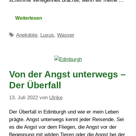
schlimme Verlegenheit brachte, wenn wir meine …
Weiterlesen
Schlagwörter
Anekdote
,
Luxus
,
Wasser
Von der Angst unterwegs –
Der Überfall
13. Juli 2022
von
Ulrike
Der Überfall in Edinburgh und wie er mein Leben
prägte. Angst unterwegs kennt jeder Reisende. Sei
es die Angst vor dem Fliegen, die Angst vor der
Begegnung mit wilden Tieren oder die Angst bei der