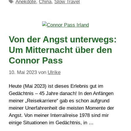
Schlagwörter
Anekdote
,
China
,
Slow Travel
Von der Angst unterwegs:
Um Mitternacht über den
Connor Pass
10. Mai 2023
von
Ulrike
Heute (Mai 2023) ist dieses Erlebnis gut im
Gedächtnis – 45 Jahre danach! In den Anfängen
meiner „Reisekarriere“ gab es schon aufgrund
meiner Unerfahrenheit die meisten Momente der
Angst. Von meiner Interrailreise 1978 sind mir
einige Situationen im Gedächtnis, in …