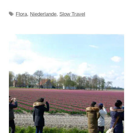
Schlagwörter
Flora
,
Niederlande
,
Slow Travel