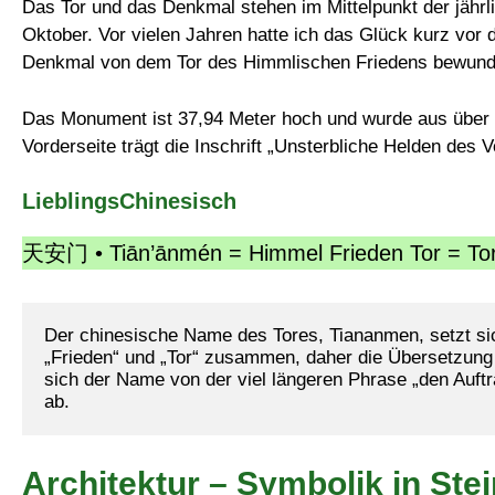
Das Tor und das Denkmal stehen im Mittelpunkt der jährl
Oktober. Vor vielen Jahren hatte ich das Glück kurz vo
Denkmal von dem Tor des Himmlischen Friedens bewunder
Das Monument ist 37,94 Meter hoch und wurde aus über 
Vorderseite trägt die Inschrift „Unsterbliche Helden des
LieblingsChinesisch
天安门 • Tiān’ānmén = Himmel Frieden Tor = Tor
Der chinesische Name des Tores, Tiananmen, setzt sic
„Frieden“ und „Tor“ zusammen, daher die Übersetzung 
sich der Name von der viel längeren Phrase „den Auftr
ab.
Architektur – Symbolik in Ste