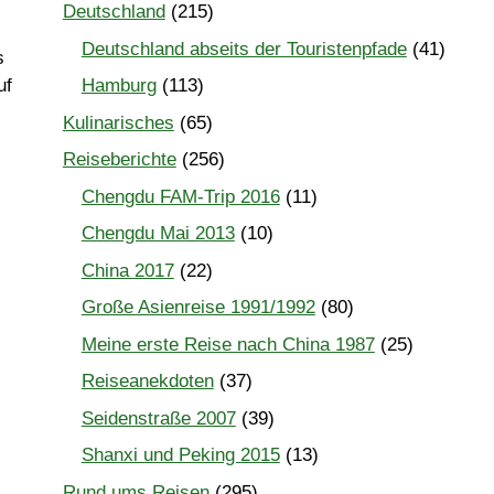
Deutschland
(215)
Deutschland abseits der Touristenpfade
(41)
s
uf
Hamburg
(113)
Kulinarisches
(65)
Reiseberichte
(256)
Chengdu FAM-Trip 2016
(11)
Chengdu Mai 2013
(10)
China 2017
(22)
Große Asienreise 1991/1992
(80)
Meine erste Reise nach China 1987
(25)
Reiseanekdoten
(37)
Seidenstraße 2007
(39)
Shanxi und Peking 2015
(13)
Rund ums Reisen
(295)