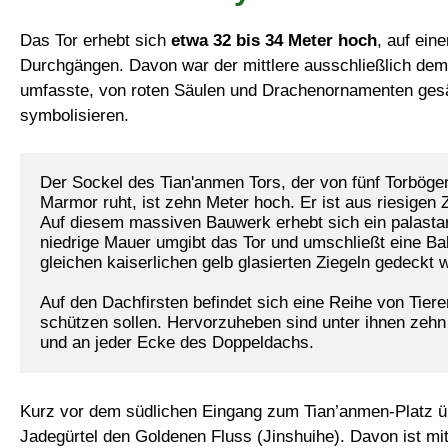
Das Tor erhebt sich
etwa 32 bis 34 Meter hoch
, auf ein
Durchgängen. Davon war der mittlere ausschließlich dem
umfasste, von roten Säulen und Drachenornamenten gesä
symbolisieren.
Der Sockel des Tian'anmen Tors, der von fünf Torbög
Marmor ruht, ist zehn Meter hoch. Er ist aus riesigen 
Auf diesem massiven Bauwerk erhebt sich ein palastart
niedrige Mauer umgibt das Tor und umschließt eine Ba
gleichen kaiserlichen gelb glasierten Ziegeln gedeckt 
Auf den Dachfirsten befindet sich eine Reihe von Tier
schützen sollen. Hervorzuheben sind unter ihnen zeh
und an jeder Ecke des Doppeldachs.
Kurz vor dem südlichen Eingang zum Tian’anmen-Platz 
Jadegürtel den Goldenen Fluss (Jinshuihe). Davon ist mitt