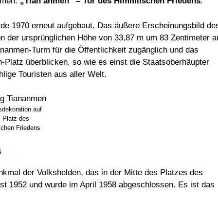
Namen:
„Tian’anmen“ – Tor des Himmlischen Friedens
.
urde 1970 erneut aufgebaut. Das äußere Erscheinungsbild de
on der ursprünglichen Höhe von 33,87 m um 83 Zentimeter a
nanmen-Turm für die Öffentlichkeit zugänglich und das
Platz überblicken, so wie es einst die Staatsoberhäupter
ige Touristen aus aller Welt.
sdekoration auf
 Platz des
chen Friedens
s
enkmal der Volkshelden, das in der Mitte des Platzes des
t 1952 und wurde im April 1958 abgeschlossen. Es ist das