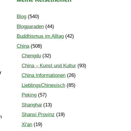
Blog
(540)
Blogparaden
(44)
Buddhismus im Alltag
(42)
China
(508)
Chengdu
(32)
China – Kunst und Kultur
(93)
r
China Informationen
(26)
LieblingsChinesisch
(85)
Peking
(57)
Shanghai
(13)
Shanxi Provinz
(19)
m
Xi'an
(19)