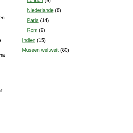
London
(9)
Niederlande
(8)
en
Paris
(14)
Rom
(9)
Indien
(15)
e
Museen weltweit
(80)
ina
hr