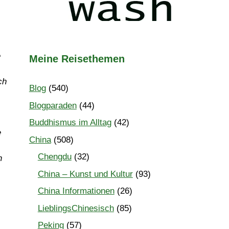
e
Meine Reisethemen
ch
Blog
(540)
Blogparaden
(44)
Buddhismus im Alltag
(42)
e
China
(508)
Chengdu
(32)
n
China – Kunst und Kultur
(93)
China Informationen
(26)
LieblingsChinesisch
(85)
Peking
(57)