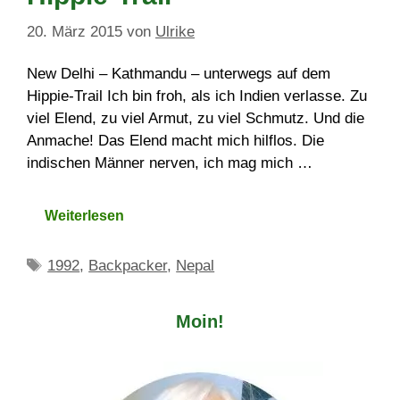
20. März 2015
von
Ulrike
New Delhi – Kathmandu – unterwegs auf dem
Hippie-Trail Ich bin froh, als ich Indien verlasse. Zu
viel Elend, zu viel Armut, zu viel Schmutz. Und die
Anmache! Das Elend macht mich hilflos. Die
indischen Männer nerven, ich mag mich …
Weiterlesen
Schlagwörter
1992
,
Backpacker
,
Nepal
Moin!