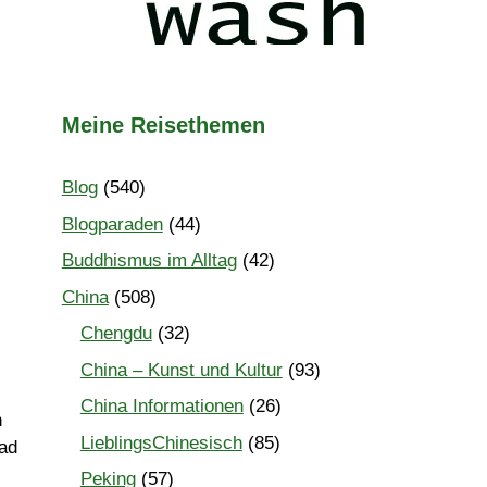
Meine Reisethemen
Blog
(540)
Blogparaden
(44)
Buddhismus im Alltag
(42)
China
(508)
Chengdu
(32)
China – Kunst und Kultur
(93)
China Informationen
(26)
h
LieblingsChinesisch
(85)
ad
Peking
(57)