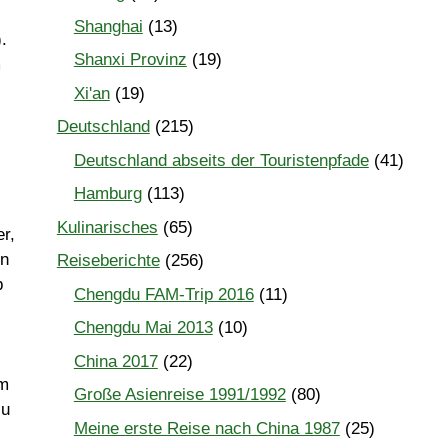
Shanghai
(13)
.
Shanxi Provinz
(19)
m
Xi'an
(19)
Deutschland
(215)
Deutschland abseits der Touristenpfade
(41)
Hamburg
(113)
Kulinarisches
(65)
r,
hn
Reiseberichte
(256)
b
Chengdu FAM-Trip 2016
(11)
Chengdu Mai 2013
(10)
China 2017
(22)
em
Große Asienreise 1991/1992
(80)
zu
Meine erste Reise nach China 1987
(25)