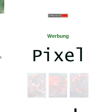
Werbung
n