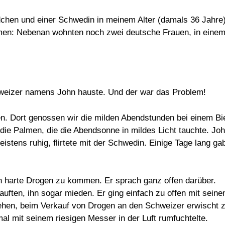
dchen und einer Schwedin in meinem Alter (damals 36 Jahre)
men: Nebenan wohnten noch zwei deutsche Frauen, in eine
hweizer namens John hauste. Und der war das Problem!
ten. Dort genossen wir die milden Abendstunden bei einem Bie
ie Palmen, die die Abendsonne in mildes Licht tauchte. Jo
istens ruhig, flirtete mit der Schwedin. Einige Tage lang ga
an harte Drogen zu kommen. Er sprach ganz offen darüber.
uften, ihn sogar mieden. Er ging einfach zu offen mit sein
ehen, beim Verkauf von Drogen an den Schweizer erwischt 
mal mit seinem riesigen Messer in der Luft rumfuchtelte.