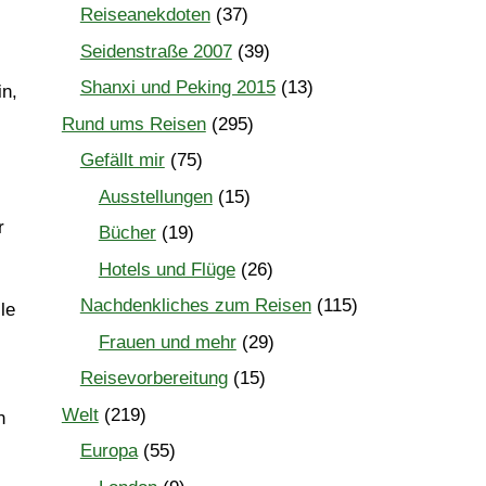
Reiseanekdoten
(37)
Seidenstraße 2007
(39)
Shanxi und Peking 2015
(13)
in,
Rund ums Reisen
(295)
Gefällt mir
(75)
Ausstellungen
(15)
r
Bücher
(19)
Hotels und Flüge
(26)
Nachdenkliches zum Reisen
(115)
le
Frauen und mehr
(29)
Reisevorbereitung
(15)
Welt
(219)
n
Europa
(55)