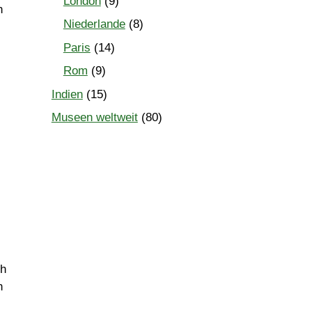
London
(9)
n
Niederlande
(8)
Paris
(14)
Rom
(9)
Indien
(15)
Museen weltweit
(80)
ch
n