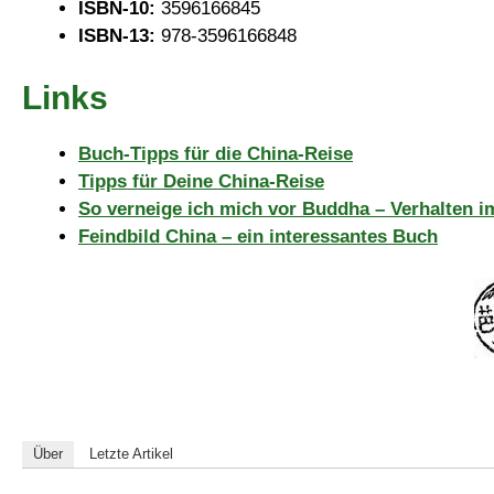
ISBN-10:
3596166845
ISBN-13:
978-3596166848
Links
Buch-Tipps für die China-Reise
Tipps für Deine China-Reise
So verneige ich mich vor Buddha – Verhalten 
Feindbild China – ein interessantes Buch
Über
Letzte Artikel