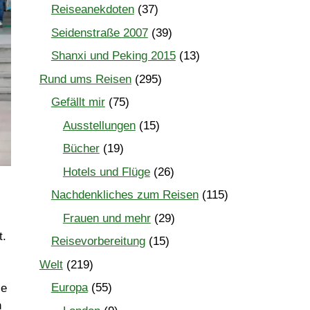
Reiseanekdoten
(37)
Seidenstraße 2007
(39)
Shanxi und Peking 2015
(13)
Rund ums Reisen
(295)
Gefällt mir
(75)
Ausstellungen
(15)
Bücher
(19)
Hotels und Flüge
(26)
Nachdenkliches zum Reisen
(115)
Frauen und mehr
(29)
t.
Reisevorbereitung
(15)
Welt
(219)
Europa
(55)
ie
h