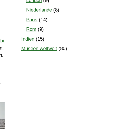
London
(9)
Niederlande
(8)
Paris
(14)
Rom
(9)
Indien
(15)
hi
n.
Museen weltweit
(80)
n.
r