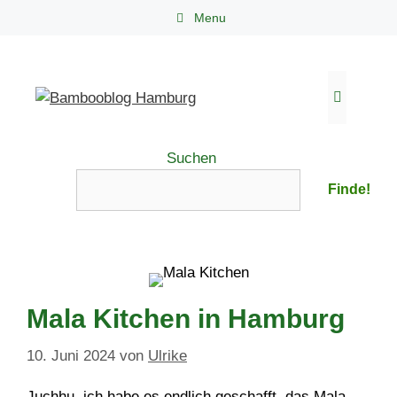
Zum
Menu
Inhalt
springen
Menü
Suchen
Finde!
Mala Kitchen in Hamburg
10. Juni 2024
von
Ulrike
Juchhu, ich habe es endlich geschafft, das Mala