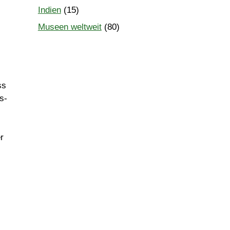
Indien
(15)
Museen weltweit
(80)
ss
s-
r