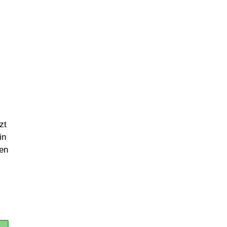
zt
in
hen