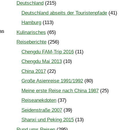
Deutschland
(215)
Deutschland abseits der Touristenpfade
(41)
Hamburg
(113)
as
Kulinarisches
(65)
Reiseberichte
(256)
Chengdu FAM-Trip 2016
(11)
Chengdu Mai 2013
(10)
China 2017
(22)
Große Asienreise 1991/1992
(80)
Meine erste Reise nach China 1987
(25)
Reiseanekdoten
(37)
Seidenstraße 2007
(39)
Shanxi und Peking 2015
(13)
Rund ums Reisen
(295)