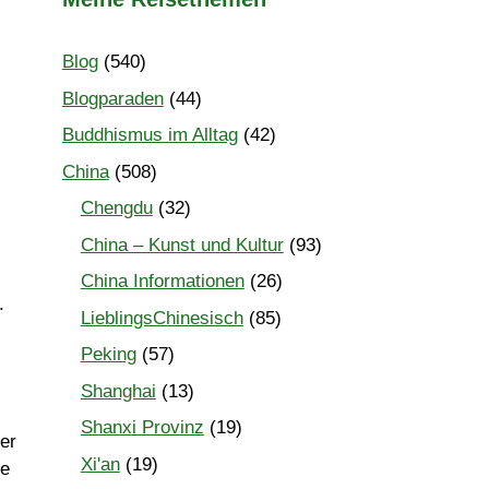
Blog
(540)
Blogparaden
(44)
Buddhismus im Alltag
(42)
China
(508)
Chengdu
(32)
China – Kunst und Kultur
(93)
China Informationen
(26)
.
LieblingsChinesisch
(85)
Peking
(57)
Shanghai
(13)
Shanxi Provinz
(19)
er
Xi'an
(19)
ze