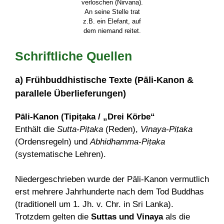
verloschen (Nirvana).
An seine Stelle trat
z.B. ein Elefant, auf
dem niemand reitet.
Schriftliche Quellen
a) Frühbuddhistische Texte (Pāli-Kanon &
parallele Überlieferungen)
Pāli-Kanon (Tipiṭaka / „Drei Körbe“
Enthält die
Sutta-Piṭaka
(Reden),
Vinaya-Piṭaka
(Ordensregeln) und
Abhidhamma-Piṭaka
(systematische Lehren).
Niedergeschrieben wurde der Pāli-Kanon vermutlich
erst mehrere Jahrhunderte nach dem Tod Buddhas
(traditionell um 1. Jh. v. Chr. in Sri Lanka).
Trotzdem gelten die
Suttas und Vinaya
als die