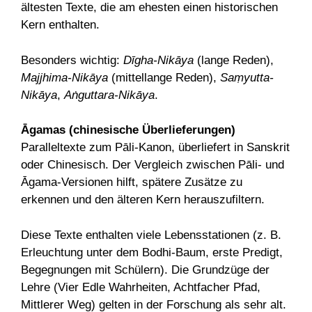
ältesten Texte, die am ehesten einen historischen
Kern enthalten.
Besonders wichtig:
Dīgha-Nikāya
(lange Reden),
Majjhima-Nikāya
(mittellange Reden),
Saṃyutta-
Nikāya
,
Aṅguttara-Nikāya
.
Āgamas (chinesische Überlieferungen)
Paralleltexte zum Pāli-Kanon, überliefert in Sanskrit
oder Chinesisch. Der Vergleich zwischen Pāli- und
Āgama-Versionen hilft, spätere Zusätze zu
erkennen und den älteren Kern herauszufiltern.
Diese Texte enthalten viele Lebensstationen (z. B.
Erleuchtung unter dem Bodhi-Baum, erste Predigt,
Begegnungen mit Schülern). Die Grundzüge der
Lehre (Vier Edle Wahrheiten, Achtfacher Pfad,
Mittlerer Weg) gelten in der Forschung als sehr alt.