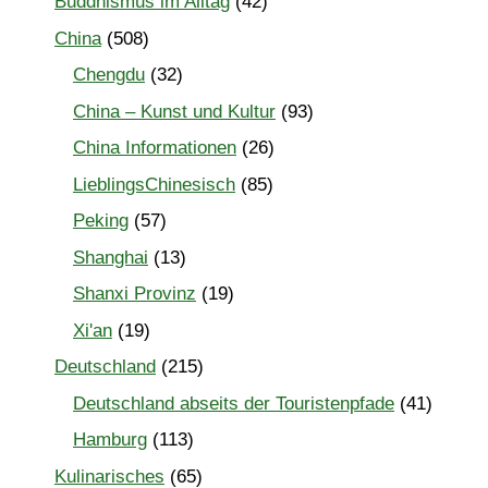
Buddhismus im Alltag
(42)
China
(508)
Chengdu
(32)
China – Kunst und Kultur
(93)
China Informationen
(26)
LieblingsChinesisch
(85)
Peking
(57)
Shanghai
(13)
Shanxi Provinz
(19)
Xi'an
(19)
Deutschland
(215)
Deutschland abseits der Touristenpfade
(41)
Hamburg
(113)
Kulinarisches
(65)