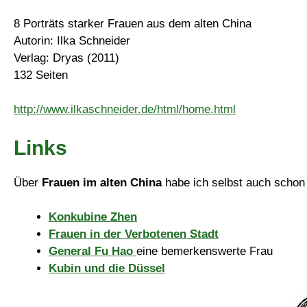
8 Porträts starker Frauen aus dem alten China
Autorin: Ilka Schneider
Verlag: Dryas (2011)
132 Seiten
http://www.ilkaschneider.de/html/home.html
Links
Über
Frauen im alten China
habe ich selbst auch schon 
Konkubine Zhen
Frauen in der Verbotenen Stadt
General Fu Hao
eine bemerkenswerte Frau
Kubin und die Düssel