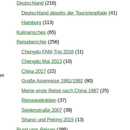
Deutschland
(216)
Deutschland abseits der Touristenpfade
(41)
Hamburg
(113)
Kulinarisches
(65)
Reiseberichte
(256)
Chengdu FAM-Trip 2016
(11)
Chengdu Mai 2013
(10)
China 2017
(22)
en
Große Asienreise 1991/1992
(80)
Meine erste Reise nach China 1987
(25)
Reiseanekdoten
(37)
Seidenstraße 2007
(39)
Shanxi und Peking 2015
(13)
Rund ums Reisen
(295)