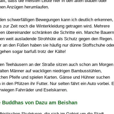
ällt, dass die meisten Leute hier in den alten blauen oder
nen Anzügen herumlaufen.
den schwerfälligen Bewegungen kann ich deutlich erkennen,
s zur Zeit noch die Winterkleidung getragen wird. Mehrere
en übereinander schränken die Schritte ein. Manche Bauern
gen weit ausladende Strohhüte als Schutz gegen den Regen.
r an den Füßen haben sie häufig nur dünne Stoffschuhe ode
 gehen sogar barfuß trotz der Kälte!
den Teehäusern an der Straße sitzen auch schon am Morgen
 alten Männer auf wackligen niedrigen Bambusstühlen,
chen Pfeife und spielen Karten. Gänse und Hühner suchen
 in den Pfützen ihr Futter. Nur selten fährt ein Auto vorbei. 
rwiegen Fahrräder und Eselskarren.
e Buddhas von Dazu am Beishan
istischen Skulpturen, die sich im Gebiet um die Stadt