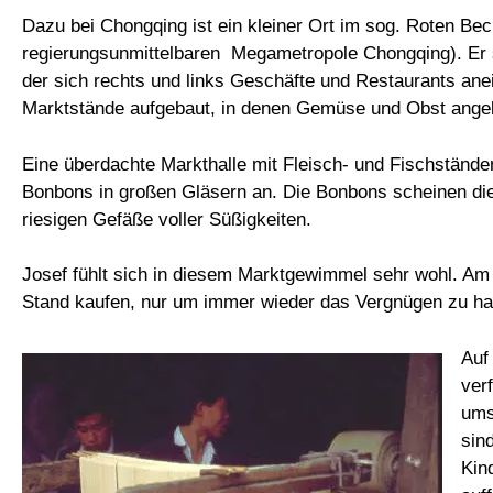
Dazu bei Chongqing ist ein kleiner Ort im sog. Roten Bec
regierungsunmittelbaren Megametropole Chongqing). Er s
der sich rechts und links Geschäfte und Restaurants anei
Marktstände aufgebaut, in denen Gemüse und Obst ange
Eine überdachte Markthalle mit Fleisch- und Fischständen
Bonbons in großen Gläsern an. Die Bonbons scheinen die 
riesigen Gefäße voller Süßigkeiten.
Josef fühlt sich in diesem Marktgewimmel sehr wohl. Am
Stand kaufen, nur um immer wieder das Vergnügen zu ha
Auf
ver
ums
sin
Kin