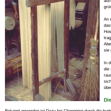
auff
grü
An 
das
Hos
tra
Abe
sie
In 
die
rau
sich
übe
Di
Bekannt geworden ist Dazu bei Chongqing durch die buddh