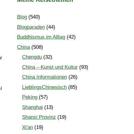
Blog
(540)
Blogparaden
(44)
Buddhismus im Alltag
(42)
China
(508)
Chengdu
(32)
r
China – Kunst und Kultur
(93)
China Informationen
(26)
LieblingsChinesisch
(85)
u
Peking
(57)
Shanghai
(13)
Shanxi Provinz
(19)
Xi'an
(19)