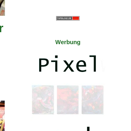
r
Werbung