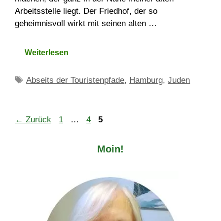
Arbeitsstelle liegt. Der Friedhof, der so
geheimnisvoll wirkt mit seinen alten …
Weiterlesen
Schlagwörter
Abseits der Touristenpfade
,
Hamburg
,
Juden
Seite
Seite
Seite
←
Zurück
1
…
4
5
Moin!