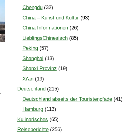
Chengdu
(32)
China – Kunst und Kultur
(93)
China Informationen
(26)
LieblingsChinesisch
(85)
Peking
(57)
Shanghai
(13)
Shanxi Provinz
(19)
Xi'an
(19)
Deutschland
(215)
r
Deutschland abseits der Touristenpfade
(41)
Hamburg
(113)
Kulinarisches
(65)
Reiseberichte
(256)