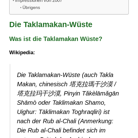
Impressionen von 2007
Übrigens
Die Taklamakan-Wüste
Was ist die Taklamakan Wüste?
Wikipedia:
Die Taklamakan-Wüste (auch Takla
Makan, chinesisch 塔克拉瑪干沙漠 /
塔克拉玛干沙漠, Pinyin Tǎkèlāmǎgān
Shāmò oder Taklimakan Shamo,
Uighur: Täklimakan Toghraqliri) ist
nach der Rub al-Chali (Anmerkung:
Die Rub al-Chali befindet sich im