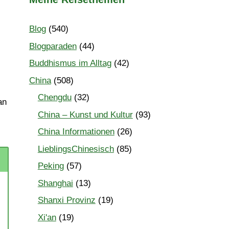
Blog
(540)
Blogparaden
(44)
Buddhismus im Alltag
(42)
China
(508)
Chengdu
(32)
an
China – Kunst und Kultur
(93)
China Informationen
(26)
LieblingsChinesisch
(85)
Peking
(57)
Shanghai
(13)
Shanxi Provinz
(19)
Xi'an
(19)