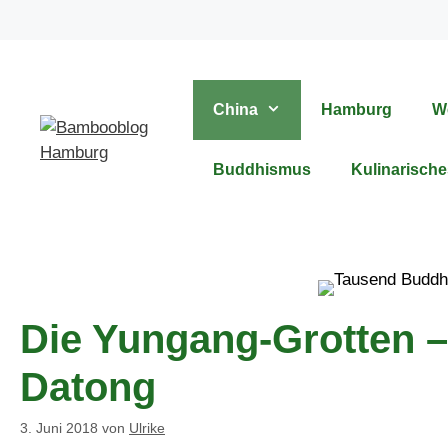
Zum
Inhalt
springen
China
Hamburg
W
Buddhismus
Kulinarische
Die Yungang-Grotten 
Datong
3. Juni 2018
von
Ulrike