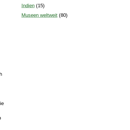
Indien
(15)
Museen weltweit
(80)
h
ie
b