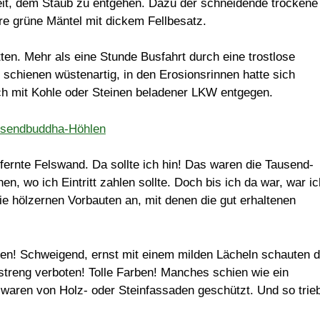
eit, dem Staub zu entgehen. Dazu der schneidende trockene
re grüne Mäntel mit dickem Fellbesatz.
n. Mehr als eine Stunde Busfahrt durch eine trostlose
 schienen wüstenartig, in den Erosionsrinnen hatte sich
h mit Kohle oder Steinen beladener LKW entgegen.
tfernte Felswand. Da sollte ich hin! Das waren die Tausend-
 wo ich Eintritt zahlen sollte. Doch bis ich da war, war ic
die hölzernen Vorbauten an, mit denen die gut erhaltenen
ssen! Schweigend, ernst mit einem milden Lächeln schauten d
streng verboten! Tolle Farben! Manches schien wie ein
waren von Holz- oder Steinfassaden geschützt. Und so trie