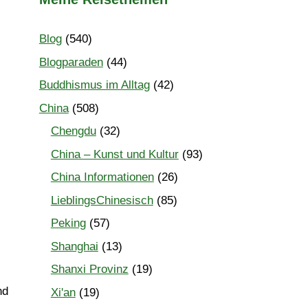
Blog
(540)
Blogparaden
(44)
Buddhismus im Alltag
(42)
China
(508)
Chengdu
(32)
China – Kunst und Kultur
(93)
China Informationen
(26)
LieblingsChinesisch
(85)
Peking
(57)
Shanghai
(13)
Shanxi Provinz
(19)
)
nd
Xi'an
(19)