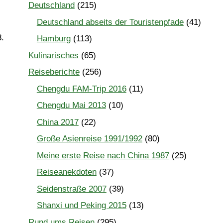
Deutschland
(215)
Deutschland abseits der Touristenpfade
(41)
8.
Hamburg
(113)
Kulinarisches
(65)
Reiseberichte
(256)
Chengdu FAM-Trip 2016
(11)
Chengdu Mai 2013
(10)
China 2017
(22)
Große Asienreise 1991/1992
(80)
Meine erste Reise nach China 1987
(25)
Reiseanekdoten
(37)
Seidenstraße 2007
(39)
Shanxi und Peking 2015
(13)
Rund ums Reisen
(295)