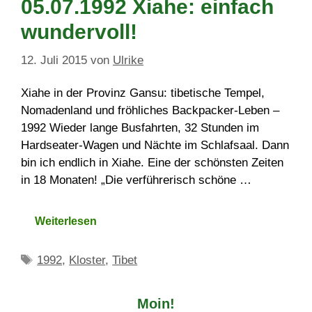
05.07.1992 Xiahe: einfach
wundervoll!
12. Juli 2015
von
Ulrike
Xiahe in der Provinz Gansu: tibetische Tempel,
Nomadenland und fröhliches Backpacker-Leben –
1992 Wieder lange Busfahrten, 32 Stunden im
Hardseater-Wagen und Nächte im Schlafsaal. Dann
bin ich endlich in Xiahe. Eine der schönsten Zeiten
in 18 Monaten! „Die verführerisch schöne …
Weiterlesen
Schlagwörter
1992
,
Kloster
,
Tibet
Moin!