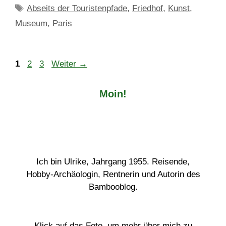
Schlagwörter
Abseits der Touristenpfade
,
Friedhof
,
Kunst
,
Museum
,
Paris
Seite
Seite
Seite
1
2
3
Weiter
→
Moin!
Ich bin Ulrike, Jahrgang 1955. Reisende,
Hobby-Archäologin, Rentnerin und Autorin des
Bambooblog.
Klick auf das Foto, um mehr über mich zu