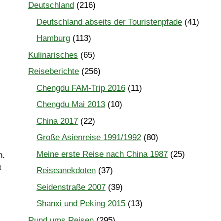
Deutschland
(216)
Deutschland abseits der Touristenpfade
(41)
Hamburg
(113)
Kulinarisches
(65)
Reiseberichte
(256)
Chengdu FAM-Trip 2016
(11)
Chengdu Mai 2013
(10)
China 2017
(22)
Große Asienreise 1991/1992
(80)
Meine erste Reise nach China 1987
(25)
n.
t
Reiseanekdoten
(37)
Seidenstraße 2007
(39)
Shanxi und Peking 2015
(13)
Rund ums Reisen
(295)