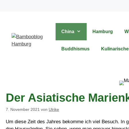
Zum
Inhalt
springen
China
Hamburg
W
Buddhismus
Kulinarische
Der Asiatische Marien
7. November 2021
von
Ulrike
Um diese Zeit des Jahres bekomme ich viel Besuch. In 
den Hauswänden. Sie sehen, wenn man genauer hinguckt,