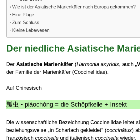
Wie ist der Asiatische Marienkäfer nach Europa gekommen?
Eine Plage
Zum Schluss
Kleine Lebewesen
Der niedliche Asiatische Mari
Der
Asiatische Marienkäfer
(
Harmonia axyridis
, auch „
V
der Familie der Marienkäfer (Coccinellidae).
Auf Chinesisch
瓢虫 • piáochóng = die Schöpfkelle + Insekt
Die wissenschaftliche Bezeichnung Coccinellidae leitet s
beziehungsweise „in Scharlach gekleidet“ (
coccinātus
) a
französisch
coccinelle
und italienisch
coccinella
wieder.