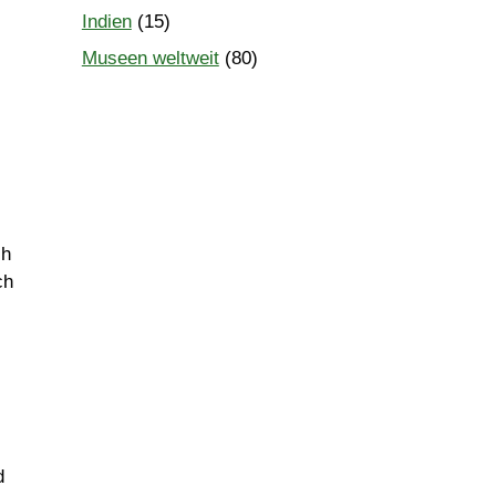
Indien
(15)
Museen weltweit
(80)
ch
ch
d