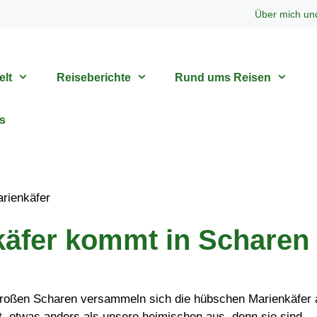
Über mich un
elt
Reiseberichte
Rund ums Reisen
s
käfer kommt in Scharen
großen Scharen versammeln sich die hübschen Marienkäfer 
 etwas anders als unsere heimischen aus, denn sie sind