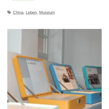
Schlagwörter
China
,
Leben
,
Museum