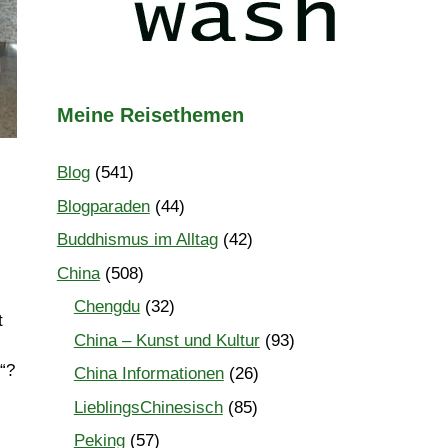
Meine Reisethemen
Blog
(541)
Blogparaden
(44)
Buddhismus im Alltag
(42)
China
(508)
Chengdu
(32)
t
China – Kunst und Kultur
(93)
“?
China Informationen
(26)
LieblingsChinesisch
(85)
Peking
(57)