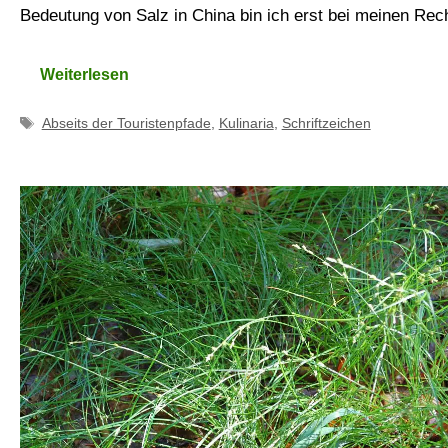
Bedeutung von Salz in China bin ich erst bei meinen Re
Weiterlesen
Schlagwörter
Abseits der Touristenpfade
,
Kulinaria
,
Schriftzeichen