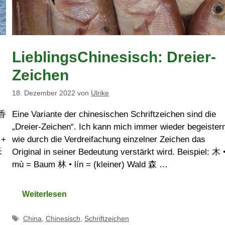
LieblingsChinesisch: Dreier-
Zeichen
18. Dezember 2022
von
Ulrike
 香
Eine Variante der chinesischen Schriftzeichen sind die
„Dreier-Zeichen“. Ich kann mich immer wieder begeister
 +
wie durch die Verdreifachung einzelner Zeichen das
禾
Original in seiner Bedeutung verstärkt wird. Beispiel: 木 
mù = Baum 林 • lín = (kleiner) Wald 森 …
Weiterlesen
Schlagwörter
China
,
Chinesisch
,
Schriftzeichen