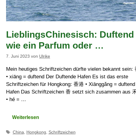
LieblingsChinesisch: Duftend
wie ein Parfum oder …
7. Juni 2023
von
Ulrike
Mein heutiges Schriftzeichen dürfte vielen bekannt sein:
• xiāng = duftend Der Duftende Hafen Es ist das erste
Schriftzeichen für Hongkong: 香港 • Xiānggǎng = duftend
Hafen Das Schriftzeichen 香 setzt sich zusammen aus 
• hé = …
Weiterlesen
Schlagwörter
China
,
Hongkong
,
Schriftzeichen