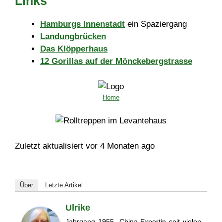
Links
Hamburgs Innenstadt
ein Spaziergang
Landungbrücken
Das Klöpperhaus
12 Gorillas auf der Mönckebergstrasse
Home
Zuletzt aktualisiert vor 4 Monaten ago
Über
Letzte Artikel
Ulrike
Jahrgang 1955. China-Expertin seit vielen