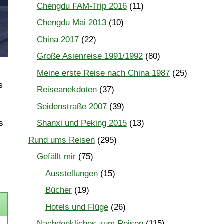
Chengdu FAM-Trip 2016
(11)
Chengdu Mai 2013
(10)
China 2017
(22)
Große Asienreise 1991/1992
(80)
Meine erste Reise nach China 1987
(25)
s
Reiseanekdoten
(37)
Seidenstraße 2007
(39)
s
Shanxi und Peking 2015
(13)
Rund ums Reisen
(295)
Gefällt mir
(75)
Ausstellungen
(15)
Bücher
(19)
Hotels und Flüge
(26)
Nachdenkliches zum Reisen
(115)