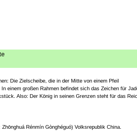
te
nen: Die Zielscheibe, die in der Mitte von einem Pfeil
n: In einem großen Rahmen befindet sich das Zeichen für Jad
tück. Also: Der König in seinen Grenzen steht für das Rei
.
: Zhōnghuá Rénmín Gònghéguó) Volksrepublik China.