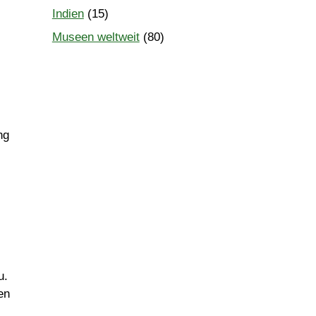
Indien
(15)
Museen weltweit
(80)
ng
u.
en