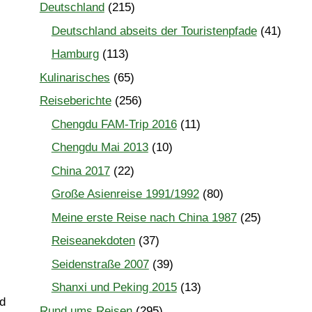
Deutschland
(215)
Deutschland abseits der Touristenpfade
(41)
Hamburg
(113)
Kulinarisches
(65)
Reiseberichte
(256)
Chengdu FAM-Trip 2016
(11)
Chengdu Mai 2013
(10)
China 2017
(22)
Große Asienreise 1991/1992
(80)
Meine erste Reise nach China 1987
(25)
Reiseanekdoten
(37)
Seidenstraße 2007
(39)
Shanxi und Peking 2015
(13)
nd
Rund ums Reisen
(295)