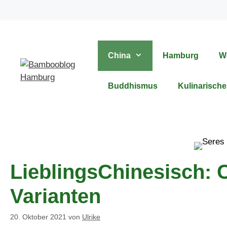
Zum
Inhalt
springen
China
Hamburg
W
Buddhismus
Kulinarische
LieblingsChinesisch: 
Varianten
20. Oktober 2021
von
Ulrike