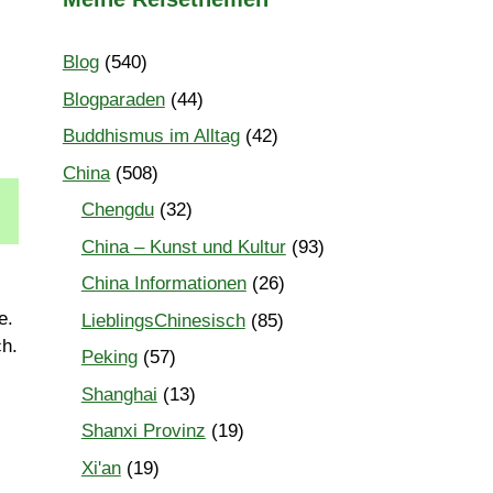
Blog
(540)
Blogparaden
(44)
Buddhismus im Alltag
(42)
China
(508)
Chengdu
(32)
China – Kunst und Kultur
(93)
China Informationen
(26)
e.
LieblingsChinesisch
(85)
ch.
Peking
(57)
Shanghai
(13)
Shanxi Provinz
(19)
Xi'an
(19)