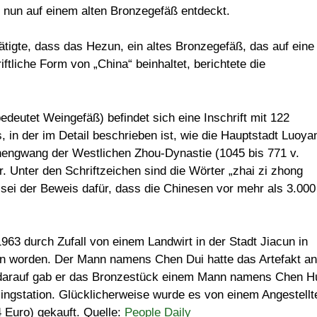
e nun auf einem alten Bronzegefäß entdeckt.
tigte, dass das Hezun, ein altes Bronzegefäß, das auf eine
ftliche Form von „China“ beinhaltet, berichtete die
deutet Weingefäß) befindet sich eine Inschrift mit 122
, in der im Detail beschrieben ist, wie die Hauptstadt Luoya
hengwang der Westlichen Zhou-Dynastie (1045 bis 771 v.
. Unter den Schriftzeichen sind die Wörter „zhai zi zhong
 sei der Beweis dafür, dass die Chinesen vor mehr als 3.000
63 durch Zufall von einem Landwirt in der Stadt Jiacun in
en worden. Der Mann namens Chen Dui hatte das Artefakt an
 darauf gab er das Bronzestück einem Mann namens Chen H
ingstation. Glücklicherweise wurde es von einem Angestellt
 Euro) gekauft. Quelle:
People Daily