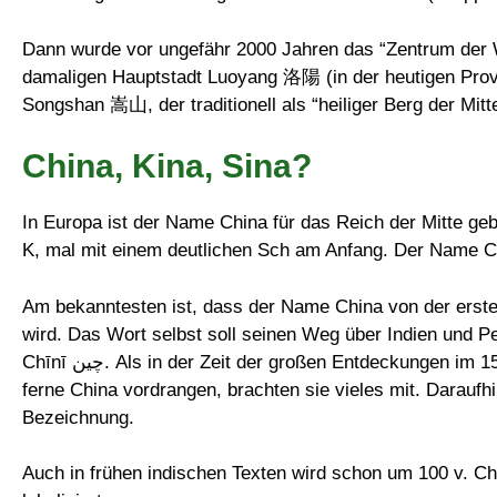
Dann wurde vor ungefähr 2000 Jahren das “Zentrum der W
damaligen Hauptstadt Luoyang 洛陽 (in der heutigen Provi
Songshan 嵩山, der traditionell als “heiliger Berg der Mit
China, Kina, Sina?
In Europa ist der Name China für das Reich der Mitte ge
K, mal mit einem deutlichen Sch am Anfang. Der Name Ch
Am bekanntesten ist, dass der Name China von der ersten
wird. Das Wort selbst soll seinen Weg über Indien und 
Chīnī چین. Als in der Zeit der großen Entdeckungen im 15. und 16. Jahrhundert die Seefahrer und Missionare bis ins
ferne China vordrangen, brachten sie vieles mit. Daraufh
Bezeichnung.
Auch in frühen indischen Texten wird schon um 100 v. Ch