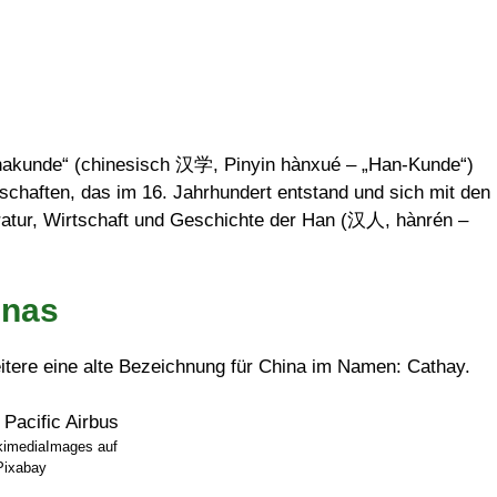
inakunde“ (chinesisch 汉学, Pinyin hànxué – „Han-Kunde“)
schaften, das im 16. Jahrhundert entstand und sich mit den
iteratur, Wirtschaft und Geschichte der Han (汉人, hànrén –
inas
itere eine alte Bezeichnung für China im Namen: Cathay.
kimediaImages auf
Pixabay