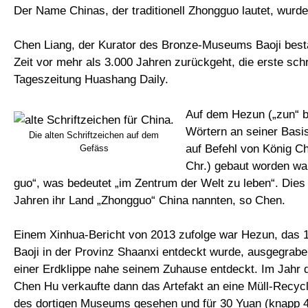
Der Name Chinas, der traditionell Zhongguo lautet, wurd
Chen Liang, der Kurator des Bronze-Museums Baoji bestä
Zeit vor mehr als 3.000 Jahren zurückgeht, die erste schri
Tageszeitung Huashang Daily.
Auf dem Hezun („zun“ be
Wörtern an seiner Basis
Die alten Schriftzeichen auf dem
auf Befehl von König C
Gefäss
Chr.) gebaut worden war
guo“, was bedeutet „im Zentrum der Welt zu leben“. Dies
Jahren ihr Land „Zhongguo“ China nannten, so Chen.
Einem Xinhua-Bericht von 2013 zufolge war Hezun, das 19
Baoji in der Provinz Shaanxi entdeckt wurde, ausgegrab
einer Erdklippe nahe seinem Zuhause entdeckt. Im Jahr
Chen Hu verkaufte dann das Artefakt an eine Müll-Recycl
des dortigen Museums gesehen und für 30 Yuan (knapp 4