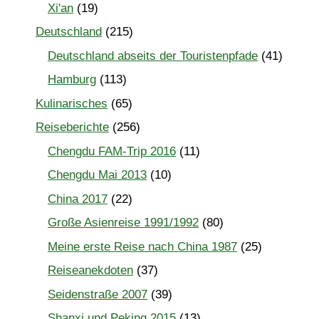
Xi'an
(19)
Deutschland
(215)
Deutschland abseits der Touristenpfade
(41)
Hamburg
(113)
Kulinarisches
(65)
Reiseberichte
(256)
Chengdu FAM-Trip 2016
(11)
Chengdu Mai 2013
(10)
China 2017
(22)
Große Asienreise 1991/1992
(80)
Meine erste Reise nach China 1987
(25)
Reiseanekdoten
(37)
Seidenstraße 2007
(39)
Shanxi und Peking 2015
(13)