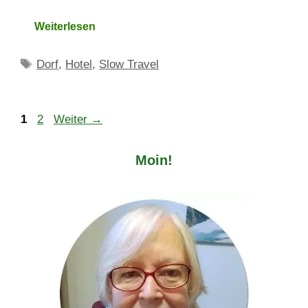
Weiterlesen
Schlagwörter
Dorf
,
Hotel
,
Slow Travel
Seite
Seite
1
2
Weiter
→
Moin!