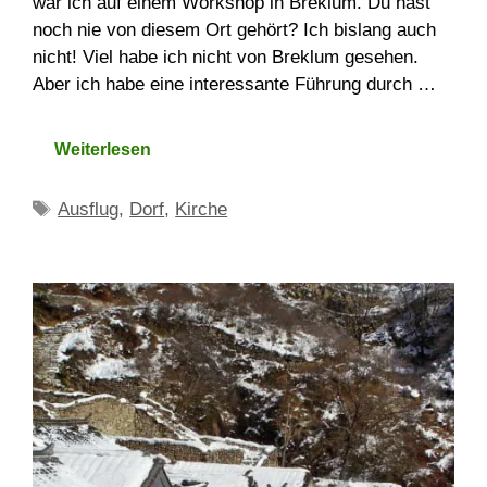
war ich auf einem Workshop in Breklum. Du hast
noch nie von diesem Ort gehört? Ich bislang auch
nicht! Viel habe ich nicht von Breklum gesehen.
Aber ich habe eine interessante Führung durch …
Weiterlesen
Schlagwörter
Ausflug
,
Dorf
,
Kirche