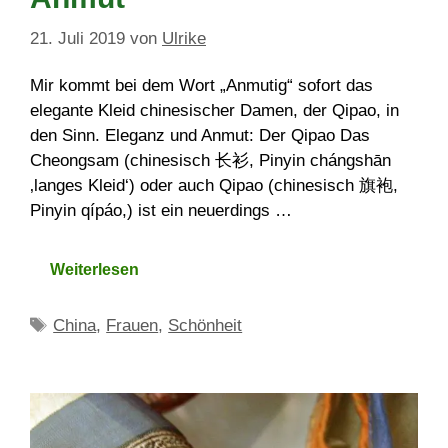
21. Juli 2019
von
Ulrike
Mir kommt bei dem Wort „Anmutig“ sofort das
elegante Kleid chinesischer Damen, der Qipao, in
den Sinn. Eleganz und Anmut: Der Qipao Das
Cheongsam (chinesisch 长衫, Pinyin chángshān
‚langes Kleid‘) oder auch Qipao (chinesisch 旗袍,
Pinyin qípáo,) ist ein neuerdings …
Weiterlesen
Schlagwörter
China
,
Frauen
,
Schönheit