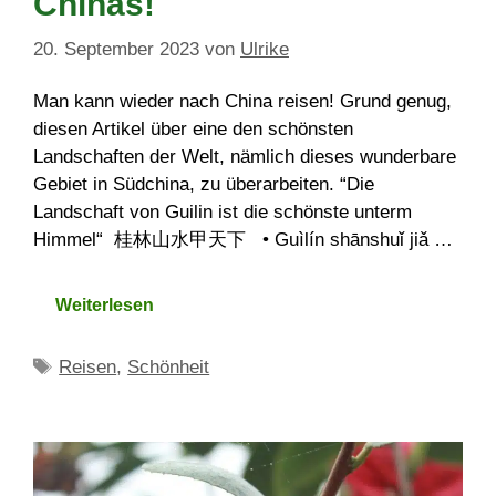
Chinas!
20. September 2023
von
Ulrike
Man kann wieder nach China reisen! Grund genug,
diesen Artikel über eine den schönsten
Landschaften der Welt, nämlich dieses wunderbare
Gebiet in Südchina, zu überarbeiten. “Die
Landschaft von Guilin ist die schönste unterm
Himmel“ 桂林山水甲天下 • Guìlín shānshuǐ jiǎ …
Weiterlesen
Schlagwörter
Reisen
,
Schönheit