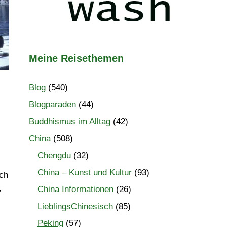
Meine Reisethemen
Blog
(540)
Blogparaden
(44)
Buddhismus im Alltag
(42)
China
(508)
Chengdu
(32)
China – Kunst und Kultur
(93)
uch
,
China Informationen
(26)
l
LieblingsChinesisch
(85)
Peking
(57)