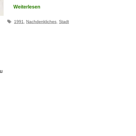
Weiterlesen
Schlagwörter
1991
,
Nachdenkliches
,
Stadt
zu
…