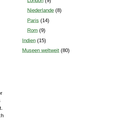
London
(9)
Niederlande
(8)
Paris
(14)
Rom
(9)
Indien
(15)
Museen weltweit
(80)
er
s
t.
ch