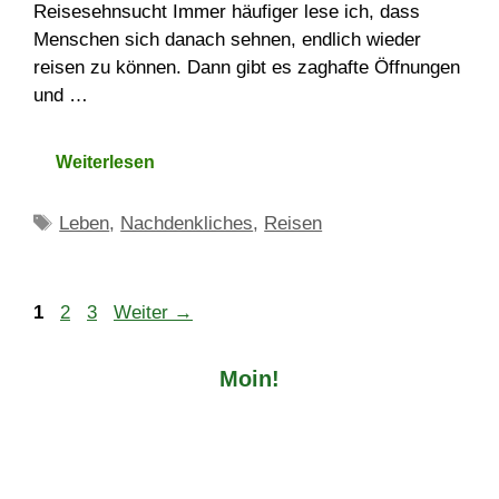
Reisesehnsucht Immer häufiger lese ich, dass
Menschen sich danach sehnen, endlich wieder
reisen zu können. Dann gibt es zaghafte Öffnungen
und …
Weiterlesen
Schlagwörter
Leben
,
Nachdenkliches
,
Reisen
Seite
Seite
Seite
1
2
3
Weiter
→
Moin!